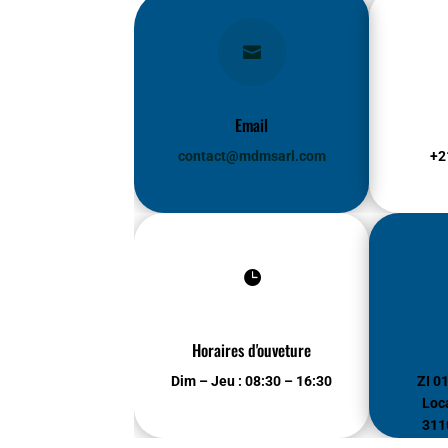

Email
contact@mdmsarl.com
+2

Horaires d'ouveture
Dim – Jeu : 08:30 – 16:30
ZI 0
Loc
3110