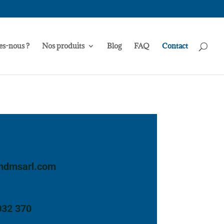
s-nous ?
Nos produits
Blog
FAQ
Contact
mdmsarl.com
032 370