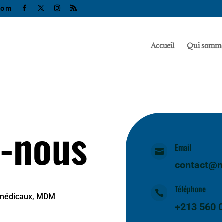
com
Accueil
Qui somme
z-nous
Email

contact@
Téléphone

s médicaux, MDM
+213 560 