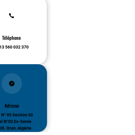

Téléphone
13 560 032 370

Adresse
1 N° 05 Section 03
al N°02 Es-Senia
0. Oran, Algérie