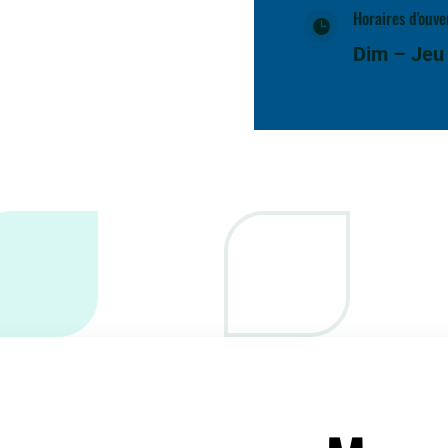
Horaires d'ouve

Dim – Jeu 